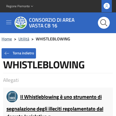
Regione Piemonte
CONSORZIO DI AREA
VASTA CB 16
Home
>
Utilità
>
WHISTLEBLOWING
Torna indietro
WHISTLEBLOWING
Allegati
Il Whistleblowing è uno strumento di
segnalazione degli illeciti regolamentato dal